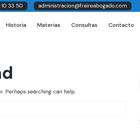
 10 33 50
administracion@freireabogado.com
Historia
Materias
Consultas
Contacto
nd
or. Perhaps searching can help.