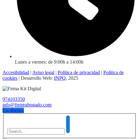
Lunes a viernes: de 9:00h a 14:00h
Accesibilidad
|
Aviso legal
|
Política de privacidad
|
Política de
cookies
| Desarrollo Web:
INPQ
, 2025
974103350
info@freireabogado.com
Escríbenos